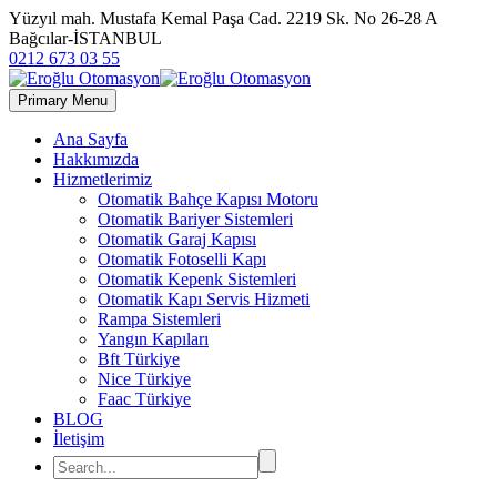
Yüzyıl mah. Mustafa Kemal Paşa Cad. 2219 Sk. No 26-28 A
Bağcılar-İSTANBUL
0212 673 03 55
Primary Menu
Ana Sayfa
Hakkımızda
Hizmetlerimiz
Otomatik Bahçe Kapısı Motoru
Otomatik Bariyer Sistemleri
Otomatik Garaj Kapısı
Otomatik Fotoselli Kapı
Otomatik Kepenk Sistemleri
Otomatik Kapı Servis Hizmeti
Rampa Sistemleri
Yangın Kapıları
Bft Türkiye
Nice Türkiye
Faac Türkiye
BLOG
İletişim