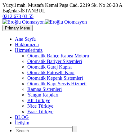
Yüzyıl mah. Mustafa Kemal Paşa Cad. 2219 Sk. No 26-28 A
Bağcılar-İSTANBUL
0212 673 03 55
Primary Menu
Ana Sayfa
Hakkımızda
Hizmetlerimiz
Otomatik Bahçe Kapısı Motoru
Otomatik Bariyer Sistemleri
Otomatik Garaj Kapısı
Otomatik Fotoselli Kapı
Otomatik Kepenk Sistemleri
Otomatik Kapı Servis Hizmeti
Rampa Sistemleri
Yangın Kapıları
Bft Türkiye
Nice Türkiye
Faac Türkiye
BLOG
İletişim