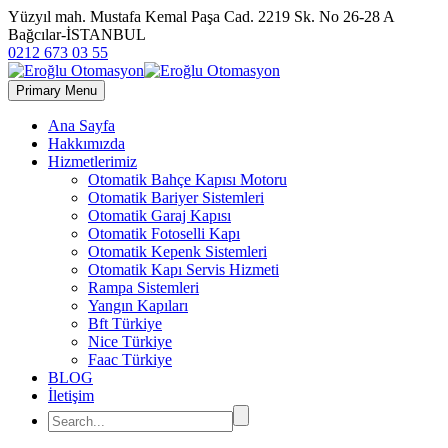
Yüzyıl mah. Mustafa Kemal Paşa Cad. 2219 Sk. No 26-28 A
Bağcılar-İSTANBUL
0212 673 03 55
Primary Menu
Ana Sayfa
Hakkımızda
Hizmetlerimiz
Otomatik Bahçe Kapısı Motoru
Otomatik Bariyer Sistemleri
Otomatik Garaj Kapısı
Otomatik Fotoselli Kapı
Otomatik Kepenk Sistemleri
Otomatik Kapı Servis Hizmeti
Rampa Sistemleri
Yangın Kapıları
Bft Türkiye
Nice Türkiye
Faac Türkiye
BLOG
İletişim