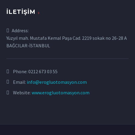
İLETIŞIM
Address:
Yüzyıl mah. Mustafa Kemal Paşa Cad. 2219 sokak no 26-28 A
BAĞCILAR-İSTANBUL
Phone:
0212 673 03 55
Email:
info@erogluotomasyon.com
Website:
www.erogluotomasyon.com