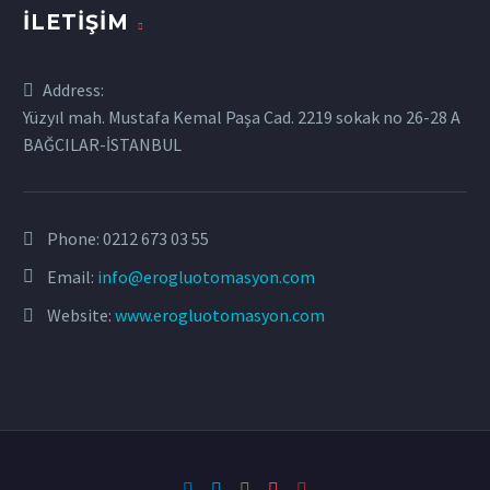
İLETIŞIM
Address:
Yüzyıl mah. Mustafa Kemal Paşa Cad. 2219 sokak no 26-28 A
BAĞCILAR-İSTANBUL
Phone:
0212 673 03 55
Email:
info@erogluotomasyon.com
Website:
www.erogluotomasyon.com