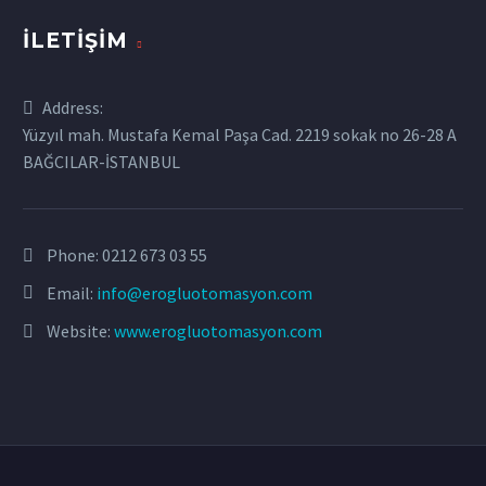
İLETIŞIM
Address:
Yüzyıl mah. Mustafa Kemal Paşa Cad. 2219 sokak no 26-28 A
BAĞCILAR-İSTANBUL
Phone:
0212 673 03 55
Email:
info@erogluotomasyon.com
Website:
www.erogluotomasyon.com