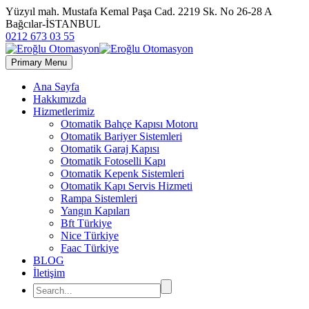
Yüzyıl mah. Mustafa Kemal Paşa Cad. 2219 Sk. No 26-28 A
Bağcılar-İSTANBUL
0212 673 03 55
Primary Menu
Ana Sayfa
Hakkımızda
Hizmetlerimiz
Otomatik Bahçe Kapısı Motoru
Otomatik Bariyer Sistemleri
Otomatik Garaj Kapısı
Otomatik Fotoselli Kapı
Otomatik Kepenk Sistemleri
Otomatik Kapı Servis Hizmeti
Rampa Sistemleri
Yangın Kapıları
Bft Türkiye
Nice Türkiye
Faac Türkiye
BLOG
İletişim