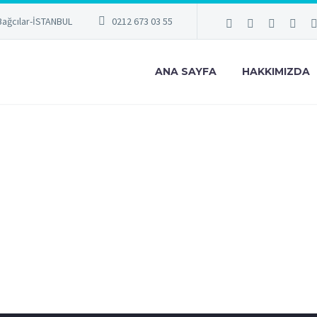
Bağcılar-İSTANBUL
0212 673 03 55
ANA SAYFA
HAKKIMIZDA