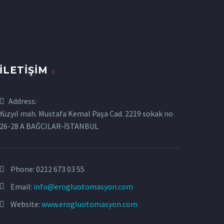
İLETIŞIM
Address:
Yüzyıl mah. Mustafa Kemal Paşa Cad. 2219 sokak no
26-28 A BAĞCILAR-İSTANBUL
Phone:
0212 673 03 55
Email:
info@erogluotomasyon.com
Website:
www.erogluotomasyon.com