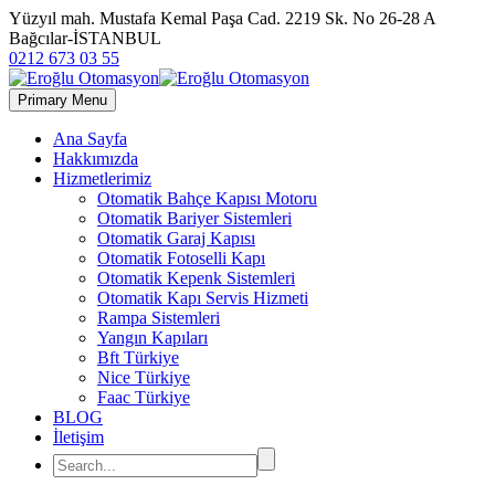
Yüzyıl mah. Mustafa Kemal Paşa Cad. 2219 Sk. No 26-28 A
Bağcılar-İSTANBUL
0212 673 03 55
Primary Menu
Ana Sayfa
Hakkımızda
Hizmetlerimiz
Otomatik Bahçe Kapısı Motoru
Otomatik Bariyer Sistemleri
Otomatik Garaj Kapısı
Otomatik Fotoselli Kapı
Otomatik Kepenk Sistemleri
Otomatik Kapı Servis Hizmeti
Rampa Sistemleri
Yangın Kapıları
Bft Türkiye
Nice Türkiye
Faac Türkiye
BLOG
İletişim