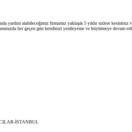
uda yardım alabileceğimiz firmamız yaklaşık 5 yıldır sizlere kesintisi
 alanımızda her geçen gün kendinizi yenileyeme ve büyütmeye devam ed
 BAĞCILAR-İSTANBUL