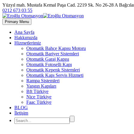
Yüzyıl mah. Mustafa Kemal Paşa Cad. 2219 Sk. No 26-28 A Bağc
0212 673 03 55
Primary Menu
Ana Sayfa
Hakkımızda
Hizmetlerimiz
Otomatik Bahçe Kapısı Motoru
Otomatik Bariyer Sistemleri
Otomatik Garaj Kapısı
Otomatik Fotoselli Kapı
Otomatik Kepenk Sistemleri
Otomatik Kapı Servis Hizmeti
Rampa Sistemleri
Yangın Kapıları
Bft Türkiye
Nice Türkiye
Faac Türkiye
BLOG
İletişim