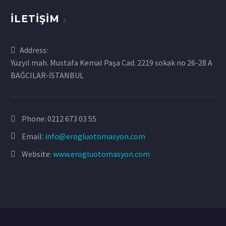
İLETIŞIM
Address:
Yüzyıl mah. Mustafa Kemal Paşa Cad. 2219 sokak no 26-28 A
BAĞCILAR-İSTANBUL
Phone:
0212 673 03 55
Email:
info@erogluotomasyon.com
Website:
www.erogluotomasyon.com