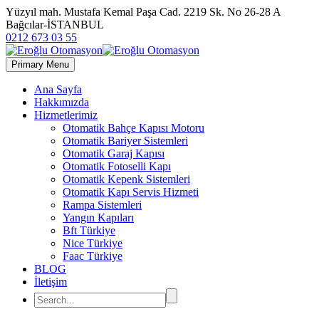
Yüzyıl mah. Mustafa Kemal Paşa Cad. 2219 Sk. No 26-28 A
Bağcılar-İSTANBUL
0212 673 03 55
Primary Menu
Ana Sayfa
Hakkımızda
Hizmetlerimiz
Otomatik Bahçe Kapısı Motoru
Otomatik Bariyer Sistemleri
Otomatik Garaj Kapısı
Otomatik Fotoselli Kapı
Otomatik Kepenk Sistemleri
Otomatik Kapı Servis Hizmeti
Rampa Sistemleri
Yangın Kapıları
Bft Türkiye
Nice Türkiye
Faac Türkiye
BLOG
İletişim