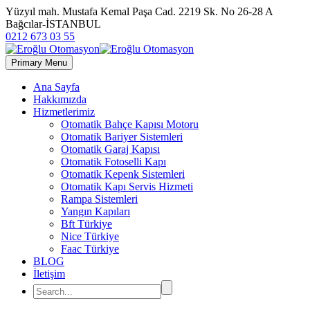
Yüzyıl mah. Mustafa Kemal Paşa Cad. 2219 Sk. No 26-28 A
Bağcılar-İSTANBUL
0212 673 03 55
Primary Menu
Ana Sayfa
Hakkımızda
Hizmetlerimiz
Otomatik Bahçe Kapısı Motoru
Otomatik Bariyer Sistemleri
Otomatik Garaj Kapısı
Otomatik Fotoselli Kapı
Otomatik Kepenk Sistemleri
Otomatik Kapı Servis Hizmeti
Rampa Sistemleri
Yangın Kapıları
Bft Türkiye
Nice Türkiye
Faac Türkiye
BLOG
İletişim