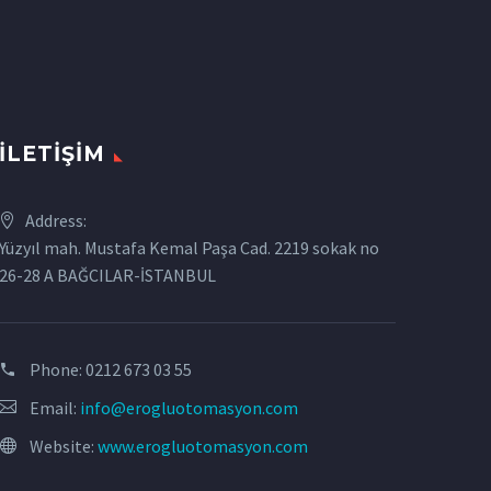
İLETIŞIM
Address:
Yüzyıl mah. Mustafa Kemal Paşa Cad. 2219 sokak no
26-28 A BAĞCILAR-İSTANBUL
Phone:
0212 673 03 55
Email:
info@erogluotomasyon.com
Website:
www.erogluotomasyon.com