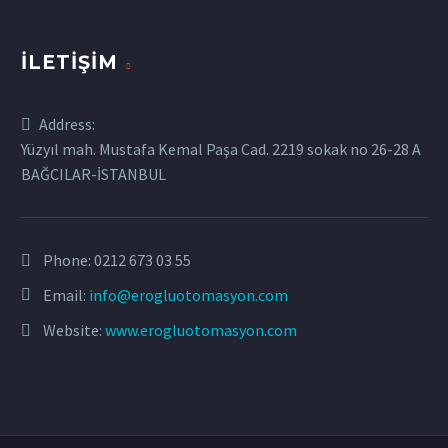
İLETIŞIM
Address:
Yüzyıl mah. Mustafa Kemal Paşa Cad. 2219 sokak no 26-28 A
BAĞCILAR-İSTANBUL
Phone:
0212 673 03 55
Email:
info@erogluotomasyon.com
Website:
www.erogluotomasyon.com