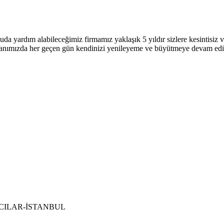
uda yardım alabileceğimiz firmamız yaklaşık 5 yıldır sizlere kesintisi
 alanımızda her geçen gün kendinizi yenileyeme ve büyütmeye devam ed
 BAĞCILAR-İSTANBUL