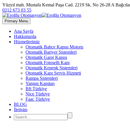
Yüzyıl mah. Mustafa Kemal Paşa Cad. 2219 Sk. No 26-28 A Bağc
0212 673 03 55
Primary Menu
Ana Sayfa
Hakkımızda
Hizmetlerimiz
Otomatik Bahçe Kapısı Motoru
Otomatik Bariyer Sistemleri
Otomatik Garaj Kapısı
Otomatik Fotoselli Kapı
Otomatik Kepenk Sistemleri
Otomatik Kapı Servis Hizmeti
Rampa Sistemleri
Yangın Kapıları
Bft Türkiye
Nice Türkiye
Faac Türkiye
BLOG
İletişim