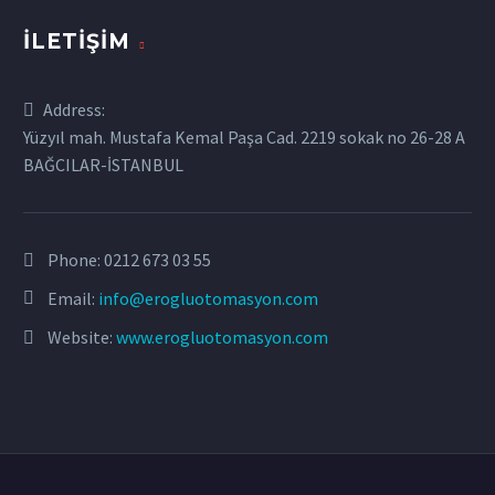
İLETIŞIM
Address:
Yüzyıl mah. Mustafa Kemal Paşa Cad. 2219 sokak no 26-28 A
BAĞCILAR-İSTANBUL
Phone:
0212 673 03 55
Email:
info@erogluotomasyon.com
Website:
www.erogluotomasyon.com