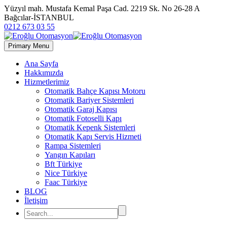
Yüzyıl mah. Mustafa Kemal Paşa Cad. 2219 Sk. No 26-28 A
Bağcılar-İSTANBUL
0212 673 03 55
Primary Menu
Ana Sayfa
Hakkımızda
Hizmetlerimiz
Otomatik Bahçe Kapısı Motoru
Otomatik Bariyer Sistemleri
Otomatik Garaj Kapısı
Otomatik Fotoselli Kapı
Otomatik Kepenk Sistemleri
Otomatik Kapı Servis Hizmeti
Rampa Sistemleri
Yangın Kapıları
Bft Türkiye
Nice Türkiye
Faac Türkiye
BLOG
İletişim