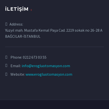
İLETIŞIM
Address:
Yüzyıl mah. Mustafa Kemal Paşa Cad. 2219 sokak no 26-28 A
BAĞCILAR-İSTANBUL
Phone:
0212 673 03 55
Email:
info@erogluotomasyon.com
Website:
www.erogluotomasyon.com