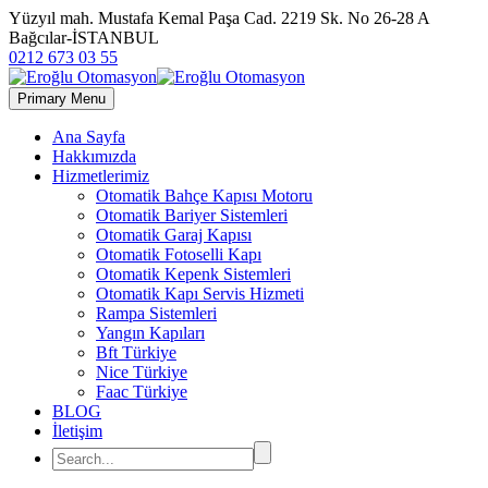
Yüzyıl mah. Mustafa Kemal Paşa Cad. 2219 Sk. No 26-28 A
Bağcılar-İSTANBUL
0212 673 03 55
Primary Menu
Ana Sayfa
Hakkımızda
Hizmetlerimiz
Otomatik Bahçe Kapısı Motoru
Otomatik Bariyer Sistemleri
Otomatik Garaj Kapısı
Otomatik Fotoselli Kapı
Otomatik Kepenk Sistemleri
Otomatik Kapı Servis Hizmeti
Rampa Sistemleri
Yangın Kapıları
Bft Türkiye
Nice Türkiye
Faac Türkiye
BLOG
İletişim