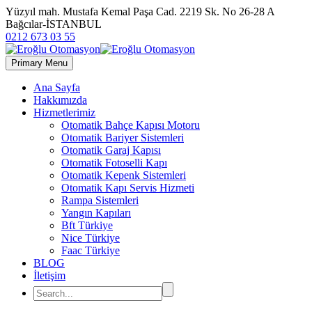
Yüzyıl mah. Mustafa Kemal Paşa Cad. 2219 Sk. No 26-28 A
Bağcılar-İSTANBUL
0212 673 03 55
Primary Menu
Ana Sayfa
Hakkımızda
Hizmetlerimiz
Otomatik Bahçe Kapısı Motoru
Otomatik Bariyer Sistemleri
Otomatik Garaj Kapısı
Otomatik Fotoselli Kapı
Otomatik Kepenk Sistemleri
Otomatik Kapı Servis Hizmeti
Rampa Sistemleri
Yangın Kapıları
Bft Türkiye
Nice Türkiye
Faac Türkiye
BLOG
İletişim