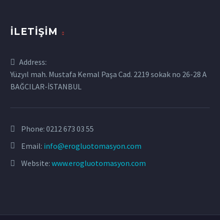
İLETIŞIM
Address:
Yüzyıl mah. Mustafa Kemal Paşa Cad. 2219 sokak no 26-28 A
BAĞCILAR-İSTANBUL
Phone:
0212 673 03 55
Email:
info@erogluotomasyon.com
Website:
www.erogluotomasyon.com