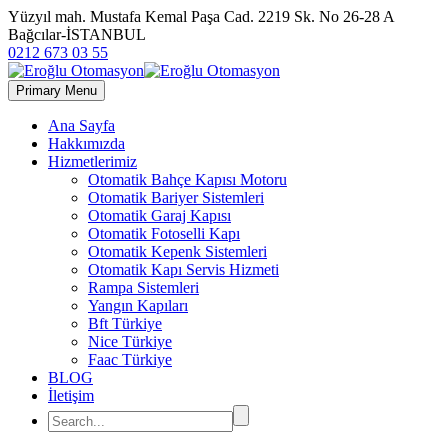
Yüzyıl mah. Mustafa Kemal Paşa Cad. 2219 Sk. No 26-28 A
Bağcılar-İSTANBUL
0212 673 03 55
Primary Menu
Ana Sayfa
Hakkımızda
Hizmetlerimiz
Otomatik Bahçe Kapısı Motoru
Otomatik Bariyer Sistemleri
Otomatik Garaj Kapısı
Otomatik Fotoselli Kapı
Otomatik Kepenk Sistemleri
Otomatik Kapı Servis Hizmeti
Rampa Sistemleri
Yangın Kapıları
Bft Türkiye
Nice Türkiye
Faac Türkiye
BLOG
İletişim