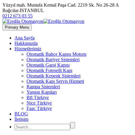
Yüzyıl mah. Mustafa Kemal Paşa Cad. 2219 Sk. No 26-28 A
Bağcılar-İSTANBUL
0212 673 03 55
Primary Menu
Ana Sayfa
Hakkımızda
Hizmetlerimiz
Otomatik Bahçe Kapısı Motoru
Otomatik Bariyer Sistemleri
Otomatik Garaj Kapısı
Otomatik Fotoselli Kapı
Otomatik Kepenk Sistemleri
Otomatik Kapı Servis Hizmeti
Rampa Sistemleri
Yangın Kapıları
Bft Türkiye
Nice Türkiye
Faac Türkiye
BLOG
İletişim