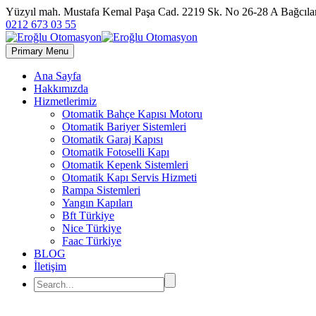
Yüzyıl mah. Mustafa Kemal Paşa Cad. 2219 Sk. No 26-28 A Bağc
0212 673 03 55
Primary Menu
Ana Sayfa
Hakkımızda
Hizmetlerimiz
Otomatik Bahçe Kapısı Motoru
Otomatik Bariyer Sistemleri
Otomatik Garaj Kapısı
Otomatik Fotoselli Kapı
Otomatik Kepenk Sistemleri
Otomatik Kapı Servis Hizmeti
Rampa Sistemleri
Yangın Kapıları
Bft Türkiye
Nice Türkiye
Faac Türkiye
BLOG
İletişim