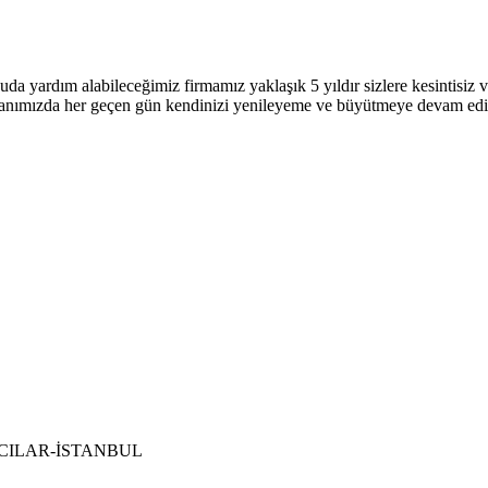
uda yardım alabileceğimiz firmamız yaklaşık 5 yıldır sizlere kesintisi
 alanımızda her geçen gün kendinizi yenileyeme ve büyütmeye devam ed
 BAĞCILAR-İSTANBUL