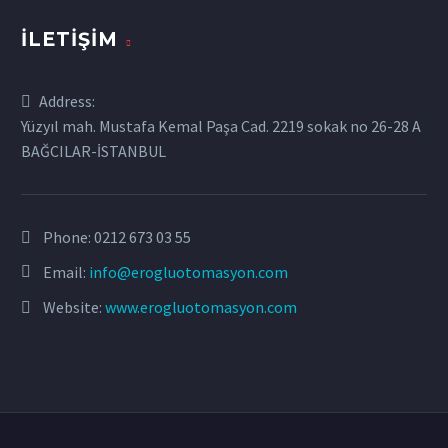
İLETIŞIM
Address:
Yüzyıl mah. Mustafa Kemal Paşa Cad. 2219 sokak no 26-28 A
BAĞCILAR-İSTANBUL
Phone:
0212 673 03 55
Email:
info@erogluotomasyon.com
Website:
www.erogluotomasyon.com