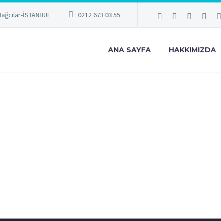
Bağcılar-İSTANBUL
0212 673 03 55
ANA SAYFA
HAKKIMIZDA