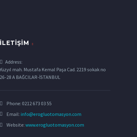
İLETIŞIM
Address:
Yüzyıl mah. Mustafa Kemal Paşa Cad. 2219 sokak no
26-28 A BAĞCILAR-İSTANBUL
Phone:
0212 673 03 55
Email:
info@erogluotomasyon.com
Website:
www.erogluotomasyon.com