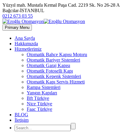
Yüzyıl mah. Mustafa Kemal Paşa Cad. 2219 Sk. No 26-28 A
Bağcılar-İSTANBUL
0212 673 03 55
Primary Menu
Ana Sayfa
Hakkımızda
Hizmetlerimiz
Otomatik Bahçe Kapısı Motoru
Otomatik Bariyer Sistemleri
Otomatik Garaj Kapısı
Otomatik Fotoselli Kapı
Otomatik Kepenk Sistemleri
Otomatik Kapı Servis Hizmeti
Rampa Sistemleri
Yangın Kapıları
Bft Türkiye
Nice Türkiye
Faac Türkiye
BLOG
İletişim