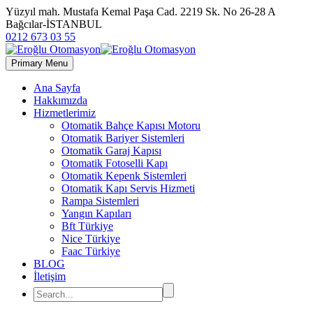
Yüzyıl mah. Mustafa Kemal Paşa Cad. 2219 Sk. No 26-28 A
Bağcılar-İSTANBUL
0212 673 03 55
Primary Menu
Ana Sayfa
Hakkımızda
Hizmetlerimiz
Otomatik Bahçe Kapısı Motoru
Otomatik Bariyer Sistemleri
Otomatik Garaj Kapısı
Otomatik Fotoselli Kapı
Otomatik Kepenk Sistemleri
Otomatik Kapı Servis Hizmeti
Rampa Sistemleri
Yangın Kapıları
Bft Türkiye
Nice Türkiye
Faac Türkiye
BLOG
İletişim