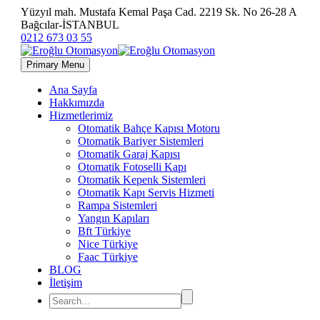
Yüzyıl mah. Mustafa Kemal Paşa Cad. 2219 Sk. No 26-28 A
Bağcılar-İSTANBUL
0212 673 03 55
Primary Menu
Ana Sayfa
Hakkımızda
Hizmetlerimiz
Otomatik Bahçe Kapısı Motoru
Otomatik Bariyer Sistemleri
Otomatik Garaj Kapısı
Otomatik Fotoselli Kapı
Otomatik Kepenk Sistemleri
Otomatik Kapı Servis Hizmeti
Rampa Sistemleri
Yangın Kapıları
Bft Türkiye
Nice Türkiye
Faac Türkiye
BLOG
İletişim