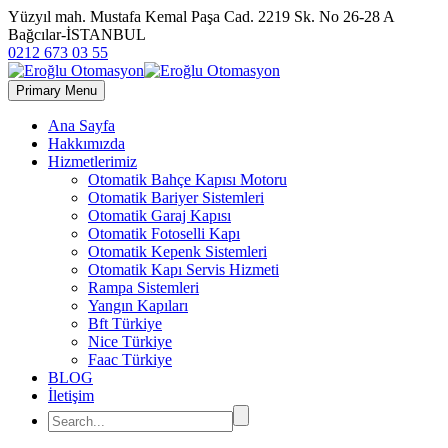
Yüzyıl mah. Mustafa Kemal Paşa Cad. 2219 Sk. No 26-28 A
Bağcılar-İSTANBUL
0212 673 03 55
Primary Menu
Ana Sayfa
Hakkımızda
Hizmetlerimiz
Otomatik Bahçe Kapısı Motoru
Otomatik Bariyer Sistemleri
Otomatik Garaj Kapısı
Otomatik Fotoselli Kapı
Otomatik Kepenk Sistemleri
Otomatik Kapı Servis Hizmeti
Rampa Sistemleri
Yangın Kapıları
Bft Türkiye
Nice Türkiye
Faac Türkiye
BLOG
İletişim