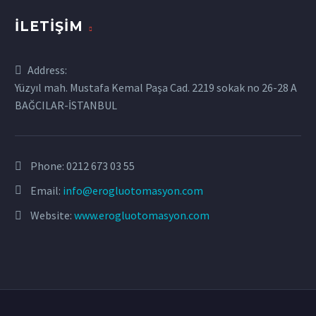
İLETIŞIM
Address:
Yüzyıl mah. Mustafa Kemal Paşa Cad. 2219 sokak no 26-28 A
BAĞCILAR-İSTANBUL
Phone:
0212 673 03 55
Email:
info@erogluotomasyon.com
Website:
www.erogluotomasyon.com