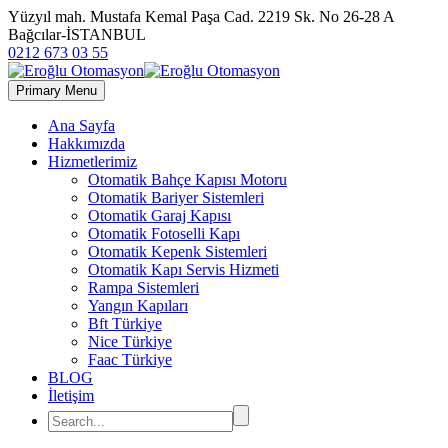
Yüzyıl mah. Mustafa Kemal Paşa Cad. 2219 Sk. No 26-28 A
Bağcılar-İSTANBUL
0212 673 03 55
Primary Menu
Ana Sayfa
Hakkımızda
Hizmetlerimiz
Otomatik Bahçe Kapısı Motoru
Otomatik Bariyer Sistemleri
Otomatik Garaj Kapısı
Otomatik Fotoselli Kapı
Otomatik Kepenk Sistemleri
Otomatik Kapı Servis Hizmeti
Rampa Sistemleri
Yangın Kapıları
Bft Türkiye
Nice Türkiye
Faac Türkiye
BLOG
İletişim