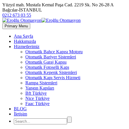
Yüzyıl mah. Mustafa Kemal Paşa Cad. 2219 Sk. No 26-28 A
Bağcılar-İSTANBUL
0212 673 03 55
Primary Menu
Ana Sayfa
Hakkımızda
Hizmetlerimiz
Otomatik Bahçe Kapısı Motoru
Otomatik Bariyer Sistemleri
Otomatik Garaj Kapısı
Otomatik Fotoselli Kapı
Otomatik Kepenk Sistemleri
Otomatik Kapı Servis Hizmeti
Rampa Sistemleri
Yangın Kapıları
Bft Türkiye
Nice Türkiye
Faac Türkiye
BLOG
İletişim