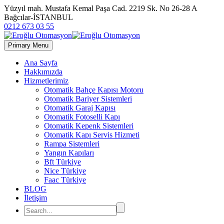
Yüzyıl mah. Mustafa Kemal Paşa Cad. 2219 Sk. No 26-28 A
Bağcılar-İSTANBUL
0212 673 03 55
Primary Menu
Ana Sayfa
Hakkımızda
Hizmetlerimiz
Otomatik Bahçe Kapısı Motoru
Otomatik Bariyer Sistemleri
Otomatik Garaj Kapısı
Otomatik Fotoselli Kapı
Otomatik Kepenk Sistemleri
Otomatik Kapı Servis Hizmeti
Rampa Sistemleri
Yangın Kapıları
Bft Türkiye
Nice Türkiye
Faac Türkiye
BLOG
İletişim