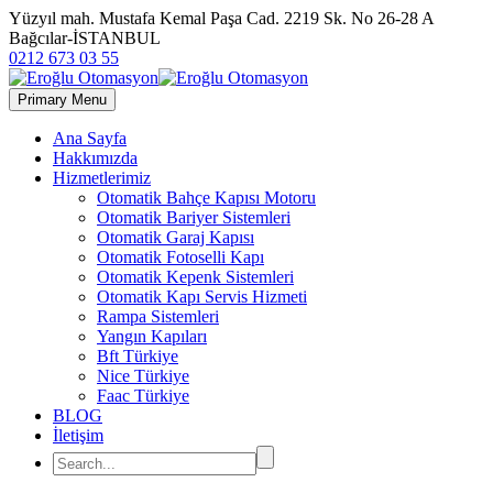
Yüzyıl mah. Mustafa Kemal Paşa Cad. 2219 Sk. No 26-28 A
Bağcılar-İSTANBUL
0212 673 03 55
Primary Menu
Ana Sayfa
Hakkımızda
Hizmetlerimiz
Otomatik Bahçe Kapısı Motoru
Otomatik Bariyer Sistemleri
Otomatik Garaj Kapısı
Otomatik Fotoselli Kapı
Otomatik Kepenk Sistemleri
Otomatik Kapı Servis Hizmeti
Rampa Sistemleri
Yangın Kapıları
Bft Türkiye
Nice Türkiye
Faac Türkiye
BLOG
İletişim