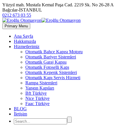
Yüzyıl mah. Mustafa Kemal Paşa Cad. 2219 Sk. No 26-28 A
Bağcılar-İSTANBUL
0212 673 03 55
Primary Menu
Ana Sayfa
Hakkımızda
Hizmetlerimiz
Otomatik Bahçe Kapısı Motoru
Otomatik Bariyer Sistemleri
Otomatik Garaj Kapısı
Otomatik Fotoselli Kapı
Otomatik Kepenk Sistemleri
Otomatik Kapı Servis Hizmeti
Rampa Sistemleri
Yangın Kapıları
Bft Türkiye
Nice Türkiye
Faac Türkiye
BLOG
İletişim