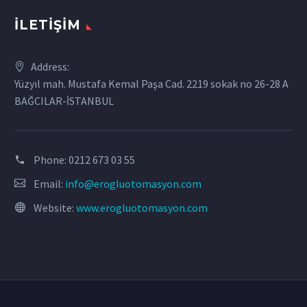
İLETIŞIM
Address:
Yüzyıl mah. Mustafa Kemal Paşa Cad. 2219 sokak no 26-28 A
BAĞCILAR-İSTANBUL
Phone:
0212 673 03 55
Email:
info@erogluotomasyon.com
Website:
www.erogluotomasyon.com