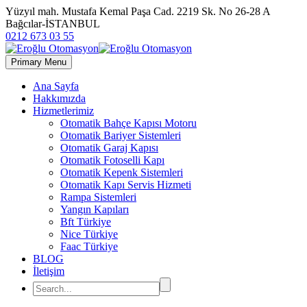
Yüzyıl mah. Mustafa Kemal Paşa Cad. 2219 Sk. No 26-28 A
Bağcılar-İSTANBUL
0212 673 03 55
Primary Menu
Ana Sayfa
Hakkımızda
Hizmetlerimiz
Otomatik Bahçe Kapısı Motoru
Otomatik Bariyer Sistemleri
Otomatik Garaj Kapısı
Otomatik Fotoselli Kapı
Otomatik Kepenk Sistemleri
Otomatik Kapı Servis Hizmeti
Rampa Sistemleri
Yangın Kapıları
Bft Türkiye
Nice Türkiye
Faac Türkiye
BLOG
İletişim