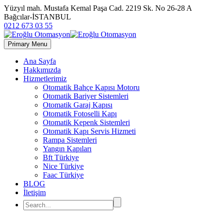
Yüzyıl mah. Mustafa Kemal Paşa Cad. 2219 Sk. No 26-28 A
Bağcılar-İSTANBUL
0212 673 03 55
Primary Menu
Ana Sayfa
Hakkımızda
Hizmetlerimiz
Otomatik Bahçe Kapısı Motoru
Otomatik Bariyer Sistemleri
Otomatik Garaj Kapısı
Otomatik Fotoselli Kapı
Otomatik Kepenk Sistemleri
Otomatik Kapı Servis Hizmeti
Rampa Sistemleri
Yangın Kapıları
Bft Türkiye
Nice Türkiye
Faac Türkiye
BLOG
İletişim