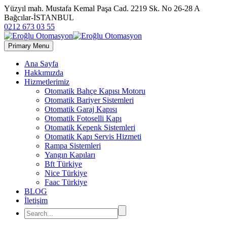
Yüzyıl mah. Mustafa Kemal Paşa Cad. 2219 Sk. No 26-28 A
Bağcılar-İSTANBUL
0212 673 03 55
Primary Menu
Ana Sayfa
Hakkımızda
Hizmetlerimiz
Otomatik Bahçe Kapısı Motoru
Otomatik Bariyer Sistemleri
Otomatik Garaj Kapısı
Otomatik Fotoselli Kapı
Otomatik Kepenk Sistemleri
Otomatik Kapı Servis Hizmeti
Rampa Sistemleri
Yangın Kapıları
Bft Türkiye
Nice Türkiye
Faac Türkiye
BLOG
İletişim