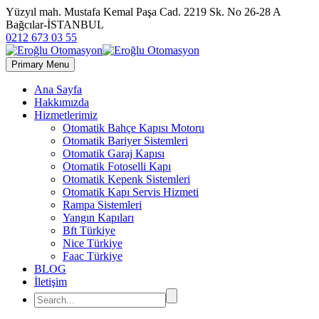
Yüzyıl mah. Mustafa Kemal Paşa Cad. 2219 Sk. No 26-28 A
Bağcılar-İSTANBUL
0212 673 03 55
Primary Menu
Ana Sayfa
Hakkımızda
Hizmetlerimiz
Otomatik Bahçe Kapısı Motoru
Otomatik Bariyer Sistemleri
Otomatik Garaj Kapısı
Otomatik Fotoselli Kapı
Otomatik Kepenk Sistemleri
Otomatik Kapı Servis Hizmeti
Rampa Sistemleri
Yangın Kapıları
Bft Türkiye
Nice Türkiye
Faac Türkiye
BLOG
İletişim