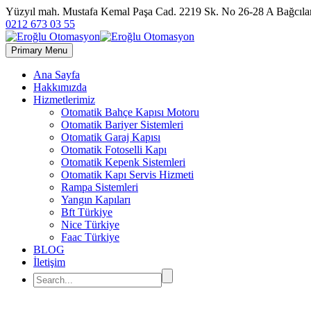
Yüzyıl mah. Mustafa Kemal Paşa Cad. 2219 Sk. No 26-28 A Bağc
0212 673 03 55
Primary Menu
Ana Sayfa
Hakkımızda
Hizmetlerimiz
Otomatik Bahçe Kapısı Motoru
Otomatik Bariyer Sistemleri
Otomatik Garaj Kapısı
Otomatik Fotoselli Kapı
Otomatik Kepenk Sistemleri
Otomatik Kapı Servis Hizmeti
Rampa Sistemleri
Yangın Kapıları
Bft Türkiye
Nice Türkiye
Faac Türkiye
BLOG
İletişim