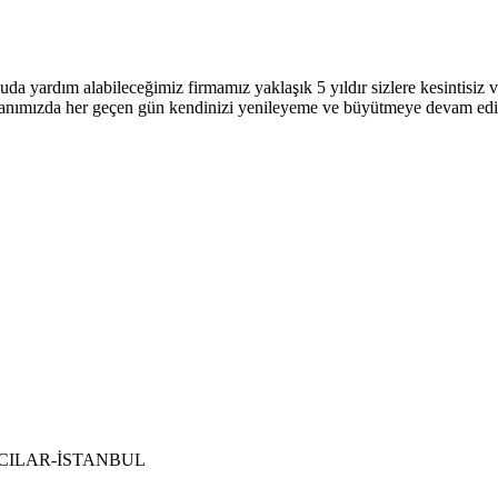
uda yardım alabileceğimiz firmamız yaklaşık 5 yıldır sizlere kesintisi
 alanımızda her geçen gün kendinizi yenileyeme ve büyütmeye devam ed
 BAĞCILAR-İSTANBUL