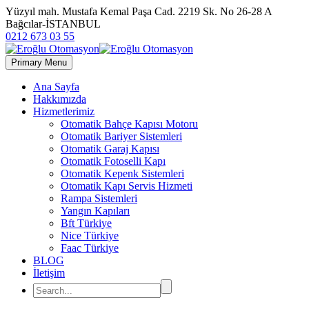
Yüzyıl mah. Mustafa Kemal Paşa Cad. 2219 Sk. No 26-28 A
Bağcılar-İSTANBUL
0212 673 03 55
Primary Menu
Ana Sayfa
Hakkımızda
Hizmetlerimiz
Otomatik Bahçe Kapısı Motoru
Otomatik Bariyer Sistemleri
Otomatik Garaj Kapısı
Otomatik Fotoselli Kapı
Otomatik Kepenk Sistemleri
Otomatik Kapı Servis Hizmeti
Rampa Sistemleri
Yangın Kapıları
Bft Türkiye
Nice Türkiye
Faac Türkiye
BLOG
İletişim